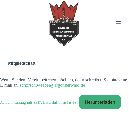
Z
u
m
I
n
h
a
l
t
s
p
r
Mitgliedschaft
i
n
g
Wenn Sie dem Verein beitreten möchten, dann schreiben Sie bitte eine
e
E-mail an:
schorsch.weeber@argonnerwald.de
n
Herunterladen
Aufnahmeantrag-mit-SEPA-Lastschriftmandat-de