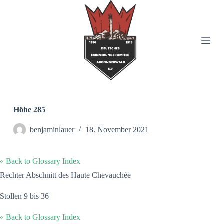
Z
u
m
I
n
h
a
l
t
s
p
r
Höhe 285
i
n
benjaminlauer
18. November 2021
g
e
n
« Back to Glossary Index
Rechter Abschnitt des Haute Chevauchée
Stollen 9 bis 36
« Back to Glossary Index